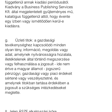
függetlenül annak kiadási periódusától.
Kiadvány a Business Publishing Services
Kft. által megjelentetett gyűjteményes mű,
katalógus függetlenül attól, hogy évente
egy ízben vagy ismétlődően kerül-e
kiadásra.
g. Üzleti titok: a gazdasági
tevékenységhez kapcsolódó minden
olyan tény, információ, megoldás vagy
adat, amelynek nyilvánosságra hozatala,
illetéktelenek által történő megszerzése
vagy felhasználása a jogosult - ide nem
értve a magyar államot - jogszerű
pénzügyi, gazdasági vagy piaci érdekeit
sértené vagy veszélyeztetné, és
amelynek titokban tartása érdekében a
jogosult a szükséges intézkedéseket
megtette.
II. Jelen ÁSZF alkalmazási köre