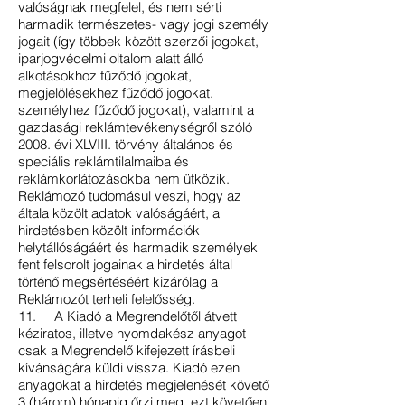
valóságnak megfelel, és nem sérti
harmadik természetes- vagy jogi személy
jogait (így többek között szerzői jogokat,
iparjogvédelmi oltalom alatt álló
alkotásokhoz fűződő jogokat,
megjelölésekhez fűződő jogokat,
személyhez fűződő jogokat), valamint a
gazdasági reklámtevékenységről szóló
2008. évi XLVIII. törvény általános és
speciális reklámtilalmaiba és
reklámkorlátozásokba nem ütközik.
Reklámozó tudomásul veszi, hogy az
általa közölt adatok valóságáért, a
hirdetésben közölt információk
helytállóságáért és harmadik személyek
fent felsorolt jogainak a hirdetés által
történő megsértéséért kizárólag a
Reklámozót terheli felelősség.
11. A Kiadó a Megrendelőtől átvett
kéziratos, illetve nyomdakész anyagot
csak a Megrendelő kifejezett írásbeli
kívánságára küldi vissza. Kiadó ezen
anyagokat a hirdetés megjelenését követő
3 (három) hónapig őrzi meg, ezt követően