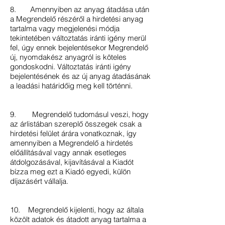
8. Amennyiben az anyag átadása után
a Megrendelő részéről a hirdetési anyag
tartalma vagy megjelenési módja
tekintetében változtatás iránti igény merül
fel, úgy ennek bejelentésekor Megrendelő
új, nyomdakész anyagról is köteles
gondoskodni. Változtatás iránti igény
bejelentésének és az új anyag átadásának
a leadási határidőig meg kell történni.
9. Megrendelő tudomásul veszi, hogy
az árlistában szereplő összegek csak a
hirdetési felület árára vonatkoznak, így
amennyiben a Megrendelő a hirdetés
előállításával vagy annak esetleges
átdolgozásával, kijavításával a Kiadót
bízza meg ezt a Kiadó egyedi, külön
díjazásért vállalja.
10. Megrendelő kijelenti, hogy az általa
közölt adatok és átadott anyag tartalma a