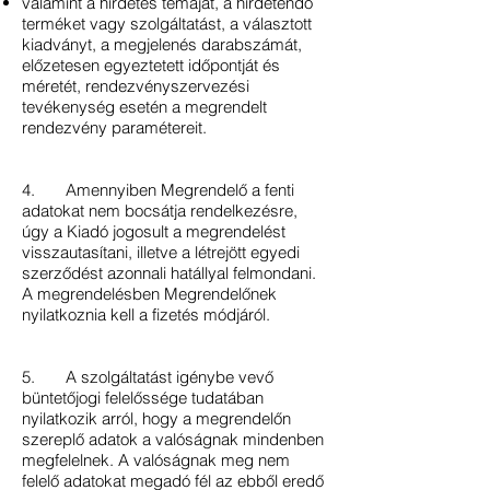
valamint a hirdetés témáját, a hirdetendő
terméket vagy szolgáltatást, a választott
kiadványt, a megjelenés darabszámát,
előzetesen egyeztetett időpontját és
méretét, rendezvényszervezési
tevékenység esetén a megrendelt
rendezvény paramétereit.
4. Amennyiben Megrendelő a fenti
adatokat nem bocsátja rendelkezésre,
úgy a Kiadó jogosult a megrendelést
visszautasítani, illetve a létrejött egyedi
szerződést azonnali hatállyal felmondani.
A megrendelésben Megrendelőnek
nyilatkoznia kell a fizetés módjáról.
5. A szolgáltatást igénybe vevő
büntetőjogi felelőssége tudatában
nyilatkozik arról, hogy a megrendelőn
szereplő adatok a valóságnak mindenben
megfelelnek. A valóságnak meg nem
felelő adatokat megadó fél az ebből eredő