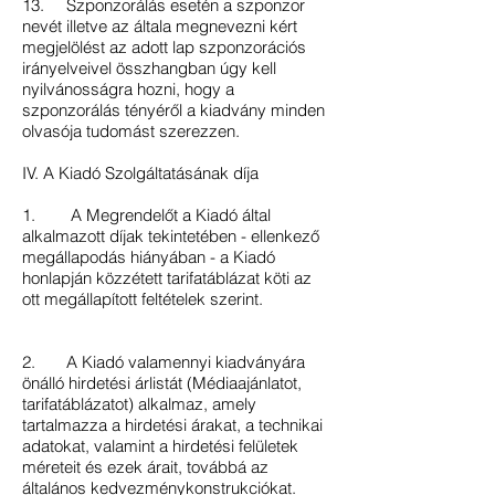
13. Szponzorálás esetén a szponzor
nevét illetve az általa megnevezni kért
megjelölést az adott lap szponzorációs
irányelveivel összhangban úgy kell
nyilvánosságra hozni, hogy a
szponzorálás tényéről a kiadvány minden
olvasója tudomást szerezzen.
IV. A Kiadó Szolgáltatásának díja
1. A Megrendelőt a Kiadó által
alkalmazott díjak tekintetében - ellenkező
megállapodás hiányában - a Kiadó
honlapján közzétett tarifatáblázat köti az
ott megállapított feltételek szerint.
2. A Kiadó valamennyi kiadványára
önálló hirdetési árlistát (Médiaajánlatot,
tarifatáblázatot) alkalmaz, amely
tartalmazza a hirdetési árakat, a technikai
adatokat, valamint a hirdetési felületek
méreteit és ezek árait, továbbá az
általános kedvezménykonstrukciókat.