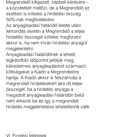
Megrendelő kifejezett, írásbeli kérésére –
a közzétételt mellőzi, de a Megrendelő ez
esetben is köteles a hirdetési összeg
50%-nak megfizetésére.
Az anyagleadási határidő letelte utáni
lemondás esetén a Megrendelő a teljes
hirdetési összeget köteles megfizetni
akkor is, ha nem kíván hirdetési anyagot
megjelentetni.
Anyagleadási határidőnek a lehető
legkésőbbi időpontot jelöljük meg,
késedelmes anyagleadásból származó
költségeket a Kiadó a Megrendelőre
hárítja. A Kiadó akkor is felszámolja a
megrendelt hirdetésekért járó díj teljes
összegét, ha a hirdetés anyaga a
megadott anyagleadási határidőn belül
nem érkezik be és így a megrendelt
hirdetés megjelentetése lehetetlenné válik.
VI. Fizetési feltételek