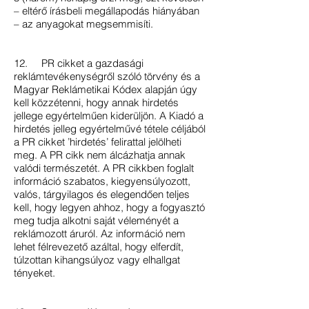
– eltérő írásbeli megállapodás hiányában
– az anyagokat megsemmisíti.
12. PR cikket a gazdasági
reklámtevékenységről szóló törvény és a
Magyar Reklámetikai Kódex alapján úgy
kell közzétenni, hogy annak hirdetés
jellege egyértelműen kiderüljön. A Kiadó a
hirdetés jelleg egyértelművé tétele céljából
a PR cikket ’hirdetés’ felirattal jelölheti
meg. A PR cikk nem álcázhatja annak
valódi természetét. A PR cikkben foglalt
információ szabatos, kiegyensúlyozott,
valós, tárgyilagos és elegendően teljes
kell, hogy legyen ahhoz, hogy a fogyasztó
meg tudja alkotni saját véleményét a
reklámozott áruról. Az információ nem
lehet félrevezető azáltal, hogy elferdít,
túlzottan kihangsúlyoz vagy elhallgat
tényeket.