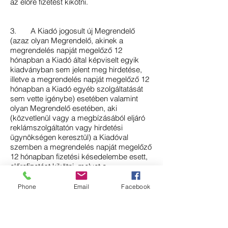
az előre fizetést kikötni.
3. A Kiadó jogosult új Megrendelő
(azaz olyan Megrendelő, akinek a
megrendelés napját megelőző 12
hónapban a Kiadó által képviselt egyik
kiadványban sem jelent meg hirdetése,
illetve a megrendelés napját megelőző 12
hónapban a Kiadó egyéb szolgáltatását
sem vette igénybe) esetében valamint
olyan Megrendelő esetében, aki
(közvetlenül vagy a megbízásából eljáró
reklámszolgáltatón vagy hirdetési
ügynökségen keresztül) a Kiadóval
szemben a megrendelés napját megelőző
12 hónapban fizetési késedelembe esett,
előrefizetést kikötni, melyet a
Megrendelőnek a Kiadó által kiállított
számla fizetésihatáridejéig kell teljesítenie.
Phone
Email
Facebook
4. A fizetés elmaradása esetén a
Kiadó az adott megrendelést nem köteles