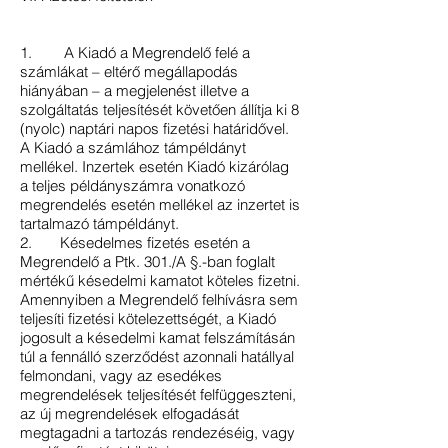
1. A Kiadó a Megrendelő felé a
számlákat – eltérő megállapodás
hiányában – a megjelenést illetve a
szolgáltatás teljesítését követően állítja ki 8
(nyolc) naptári napos fizetési határidővel.
A Kiadó a számlához támpéldányt
mellékel. Inzertek esetén Kiadó kizárólag
a teljes példányszámra vonatkozó
megrendelés esetén mellékel az inzertet is
tartalmazó támpéldányt.
2. Késedelmes fizetés esetén a
Megrendelő a Ptk. 301./A §.-ban foglalt
mértékű késedelmi kamatot köteles fizetni.
Amennyiben a Megrendelő felhívásra sem
teljesíti fizetési kötelezettségét, a Kiadó
jogosult a késedelmi kamat felszámításán
túl a fennálló szerződést azonnali hatállyal
felmondani, vagy az esedékes
megrendelések teljesítését felfüggeszteni,
az új megrendelések elfogadását
megtagadni a tartozás rendezéséig, vagy