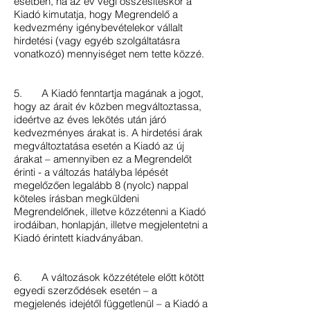
esetben, ha az év végi összesítéskor a
Kiadó kimutatja, hogy Megrendelő a
kedvezmény igénybevételekor vállalt
hirdetési (vagy egyéb szolgáltatásra
vonatkozó) mennyiséget nem tette közzé.
5. A Kiadó fenntartja magának a jogot,
hogy az árait év közben megváltoztassa,
ideértve az éves lekötés után járó
kedvezményes árakat is. A hirdetési árak
megváltoztatása esetén a Kiadó az új
árakat – amennyiben ez a Megrendelőt
érinti - a változás hatályba lépését
megelőzően legalább 8 (nyolc) nappal
köteles írásban megküldeni
Megrendelőnek, illetve közzétenni a Kiadó
irodáiban, honlapján, illetve megjelentetni a
Kiadó érintett kiadványában.
6. A változások közzététele előtt kötött
egyedi szerződések esetén – a
megjelenés idejétől függetlenül – a Kiadó a