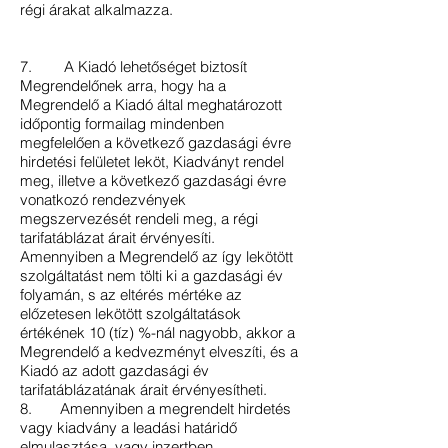
régi árakat alkalmazza.
7. A Kiadó lehetőséget biztosít
Megrendelőnek arra, hogy ha a
Megrendelő a Kiadó által meghatározott
időpontig formailag mindenben
megfelelően a következő gazdasági évre
hirdetési felületet leköt, Kiadványt rendel
meg, illetve a következő gazdasági évre
vonatkozó rendezvények
megszervezését rendeli meg, a régi
tarifatáblázat árait érvényesíti.
Amennyiben a Megrendelő az így lekötött
szolgáltatást nem tölti ki a gazdasági év
folyamán, s az eltérés mértéke az
előzetesen lekötött szolgáltatások
értékének 10 (tíz) %-nál nagyobb, akkor a
Megrendelő a kedvezményt elveszíti, és a
Kiadó az adott gazdasági év
tarifatáblázatának árait érvényesítheti.
8. Amennyiben a megrendelt hirdetés
vagy kiadvány a leadási határidő
elmulasztása, vagy inzertben