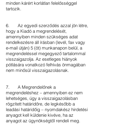
minden kárért korlátlan felelősséggel
tartozik.
6. Az egyedi szerződés azzal jön létre,
hogy a Kiadó a megrendelését,
amennyiben minden szükséges adat
rendelkezésre áll írásban (levél, fax vagy
e-mail útján) 5 (öt) munkanapon belül, a
megrendeléssel megegyező tartalommal
visszaigazolja. Az esetleges hiányok
pótlására vonatkozó felhívás önmagában
nem minősül visszaigazolásnak.
7. A Megrendelőnek a
megrendeléshez – amennyiben ez nem
lehetséges, úgy a visszaigazolásban
rögzített határidőre, de legkésőbb a
leadási határidőig – nyomdakész hirdetési
anyagot kell küldenie kivéve, ha az
anyagot az ügynökségtől rendeli meg.