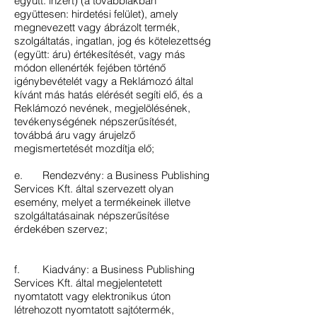
együtt: inzert) (a továbbiakban
együttesen: hirdetési felület), amely
megnevezett vagy ábrázolt termék,
szolgáltatás, ingatlan, jog és kötelezettség
(együtt: áru) értékesítését, vagy más
módon ellenérték fejében történő
igénybevételét vagy a Reklámozó által
kívánt más hatás elérését segíti elő, és a
Reklámozó nevének, megjelölésének,
tevékenységének népszerűsítését,
továbbá áru vagy árujelző
megismertetését mozdítja elő;
e. Rendezvény: a Business Publishing
Services Kft. által szervezett olyan
esemény, melyet a termékeinek illetve
szolgáltatásainak népszerűsítése
érdekében szervez;
f. Kiadvány: a Business Publishing
Services Kft. által megjelentetett
nyomtatott vagy elektronikus úton
létrehozott nyomtatott sajtótermék,